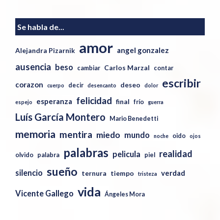
Se habla de...
amor
angel gonzalez
Alejandra Pizarnik
ausencia
beso
Carlos Marzal
cambiar
contar
escribir
corazon
deseo
decir
cuerpo
desencanto
dolor
felicidad
esperanza
final
frío
espejo
guerra
Luís García Montero
Mario Benedetti
memoria
mentira
miedo
mundo
oido
noche
ojos
palabras
realidad
pelicula
olvido
palabra
piel
sueño
silencio
verdad
ternura
tiempo
tristeza
vida
Vicente Gallego
Ángeles Mora