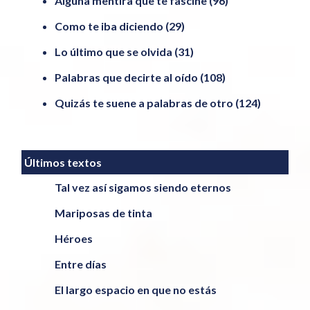
Alguna mentira que te fascine
(96)
Como te iba diciendo
(29)
Lo último que se olvida
(31)
Palabras que decirte al oído
(108)
Quizás te suene a palabras de otro
(124)
Últimos textos
Tal vez así sigamos siendo eternos
Mariposas de tinta
Héroes
Entre días
El largo espacio en que no estás