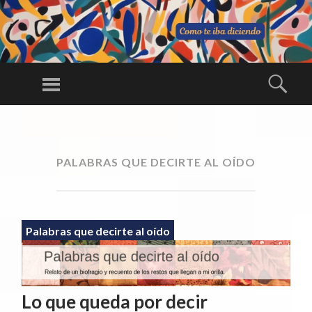
C
O
Menú
Busc
M
Una larga
O
conversación
SALTAR
TE
AL
ininterrumpida
IB
CONTENIDO
PALABRAS QUE DECIRTE AL OÍDO
A
DI
CI
E
Palabras que decirte al oído
N
D
O
Lo que queda por decir