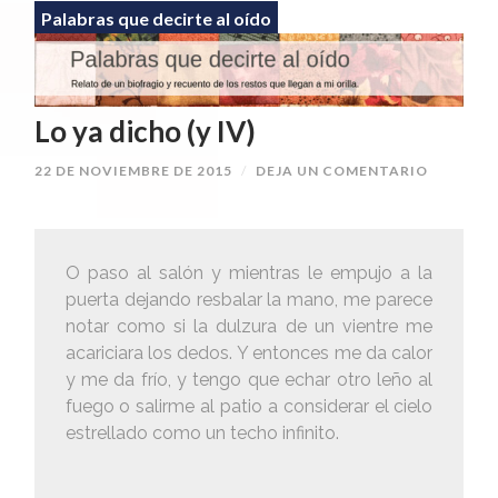
Palabras que decirte al oído
Lo ya dicho (y IV)
22 DE NOVIEMBRE DE 2015
/
DEJA UN COMENTARIO
O paso al salón y mientras le empujo a la
puerta dejando resbalar la mano, me parece
notar como si la dulzura de un vientre me
acariciara los dedos. Y entonces me da calor
y me da frío, y tengo que echar otro leño al
fuego o salirme al patio a considerar el cielo
estrellado como un techo infinito.