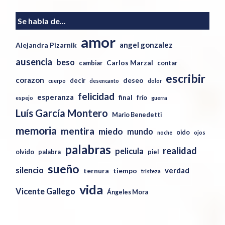
Se habla de...
amor
angel gonzalez
Alejandra Pizarnik
ausencia
beso
Carlos Marzal
cambiar
contar
escribir
corazon
deseo
decir
cuerpo
desencanto
dolor
felicidad
esperanza
final
frío
espejo
guerra
Luís García Montero
Mario Benedetti
memoria
mentira
miedo
mundo
oido
noche
ojos
palabras
realidad
pelicula
olvido
palabra
piel
sueño
silencio
verdad
ternura
tiempo
tristeza
vida
Vicente Gallego
Ángeles Mora