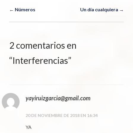
Navegador
←
Números
Un día cualquiera
→
de
artículos
2 comentarios en
“
Interferencias
”
yayiruizgarcia@gmail.com
20 DE NOVIEMBRE DE 2018 EN 16:34
YA