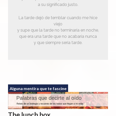
a su significado justo.
La tarde dejó de temblar cuando me hice
viejo
y supe que la tarde no terminaría en noche,
que era una tarde que no acabaría nunca
y que siempre sería tarde.
Alguna mentira que te fascine
The lunch box