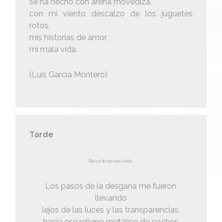
se ha hecho con arena movediza,
con mi viento descalzo de los juguetes
rotos,
mis historias de amor,
mi mala vida.
(Luís García Montero)
Tarde
Quizá tú no me viste,
Los pasos de la desgana me fueron
llevando
lejos de las luces y las transparencias,
hacia ese relleno metálico de coches