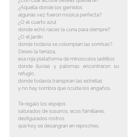
¿Con cuál alcoba deseas quedarte?
¿Aquella donde los gemidos
algunas vez fueron música perfecta?
¿O el cuarto azul
donde echó raíces la cuna para siempre?
¿O el jardín
donde todavía se columpian las sonrisas?
Deseo la terraza,
esa roja plataforma de minúsculos ladrillos
donde lluvias y palomas encontraron su
refugio,
donde todavía transpiran las estrellas
y no hay sombra que oculte los engaños.
Te regalo los espejos
saturados de susurros, ecos familiares,
desfigurados rostros
que hoy se desangran en reproches.