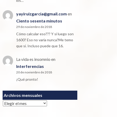
los…
yayiruizgarcia@gmail.com
en
Ciento sesenta minutos
29 de noviembre de 2018
Cómo calcular eso??? Y si luego son
1600? Eso no varía nunca?Me temo
que sí. Incluso puede que 16.
La vida es insomnio
en
Interferencias
20 de noviembre de 2018
¡Qué pronto!
Archivos mensuales
Archivos