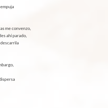
e empuja
tras me convenzo,
es ahí parado,
 descarrila
embargo,
 dispersa