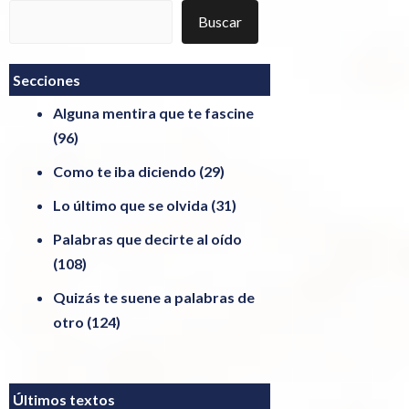
Buscar
Buscar
Secciones
Alguna mentira que te fascine
(96)
Como te iba diciendo
(29)
Lo último que se olvida
(31)
Palabras que decirte al oído
(108)
Quizás te suene a palabras de
otro
(124)
Últimos textos