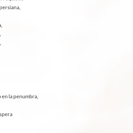
persiana,
a,
,
,
o en la penumbra,
espera