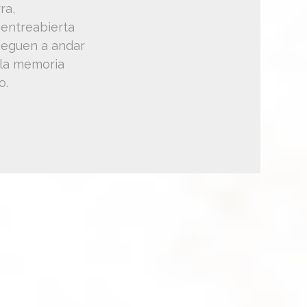
ra,
 entreabierta
ieguen a andar
la memoria
o.