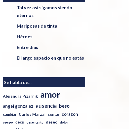
Tal vez así sigamos siendo
eternos
Mariposas de tinta
Héroes
Entre días
El largo espacio en que no estás
Se habla de...
amor
Alejandra Pizarnik
ausencia
beso
angel gonzalez
corazon
Carlos Marzal
cambiar
contar
deseo
decir
cuerpo
desencanto
dolor