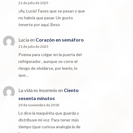
21 de julio de 2025
¡Ay, Lucía! Fases que se pasan y que
no habría que pasar. Un gusto
tenerte por aquí. Beso
Lucía
en
Corazón en semáforo
21 de julio de 2025
Poema para colgar en la puerta del
refrigerador , aunque se corre el
riesgo de olvidarse, por leerlo, lo
que…
La vida es insomnio
en
Ciento
sesenta minutos
29 de noviembre de 2018
Lo dice la maquinita que guarda y
distribuye mi voz. Para tener más
tiempo (que curiosa analogía la de