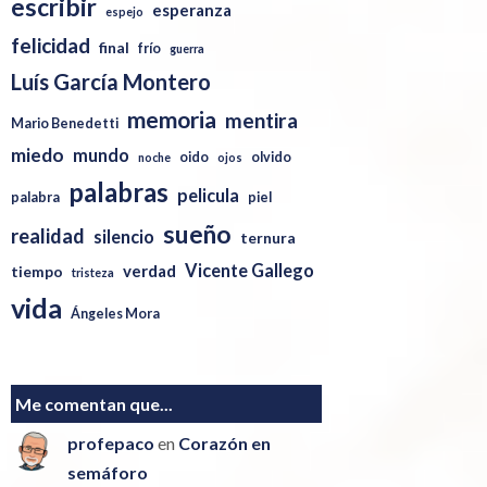
escribir
esperanza
espejo
felicidad
final
frío
guerra
Luís García Montero
memoria
mentira
Mario Benedetti
miedo
mundo
oido
olvido
noche
ojos
palabras
pelicula
palabra
piel
sueño
realidad
silencio
ternura
Vicente Gallego
verdad
tiempo
tristeza
vida
Ángeles Mora
Me comentan que...
profepaco
en
Corazón en
semáforo