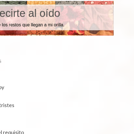
S
oy
tristes
l requisito