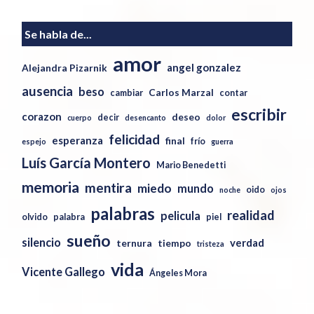
Se habla de...
amor
angel gonzalez
Alejandra Pizarnik
ausencia
beso
Carlos Marzal
cambiar
contar
escribir
corazon
deseo
decir
cuerpo
desencanto
dolor
felicidad
esperanza
final
frío
espejo
guerra
Luís García Montero
Mario Benedetti
memoria
mentira
miedo
mundo
oido
noche
ojos
palabras
realidad
pelicula
olvido
palabra
piel
sueño
silencio
verdad
ternura
tiempo
tristeza
vida
Vicente Gallego
Ángeles Mora