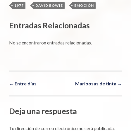
1977
,
DAVID BOWIE
,
EMOCIÓN
Entradas Relacionadas
No se encontraron entradas relacionadas.
Navegador
←
Entre días
Mariposas de tinta
→
de
Deja una respuesta
artículos
Tu dirección de correo electrónico no será publicada.