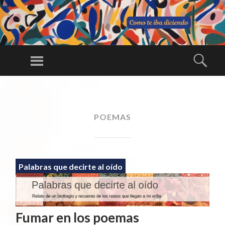
C
O
Menú
Busc
M
Una larga
O
conversación
SALTAR
TE
AL
ininterrumpida
IB
CONTENIDO
POEMAS
A
DI
CI
E
Palabras que decirte al oído
N
D
O
Fumar en los poemas