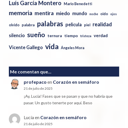
Luís García Montero
Mario Benedetti
memoria
mentira
miedo
mundo
oido
noche
ojos
palabras
realidad
pelicula
olvido
palabra
piel
sueño
silencio
verdad
ternura
tiempo
tristeza
vida
Vicente Gallego
Ángeles Mora
Me comentan que...
profepaco
en
Corazón en semáforo
21 de julio de 2025
¡Ay, Lucía! Fases que se pasan y que no habría que
pasar. Un gusto tenerte por aquí. Beso
Lucía
en
Corazón en semáforo
21 de julio de 2025