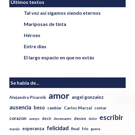
Últimos textos
Tal vez así sigamos siendo eternos
Mariposas de tinta
Héroes
Entre días
El largo espacio en que no estás
Se habla de...
amor
angel gonzalez
Alejandra Pizarnik
ausencia
beso
Carlos Marzal
cambiar
contar
escribir
corazon
deseo
decir
cuerpo
desencanto
dolor
felicidad
esperanza
final
frío
espejo
guerra