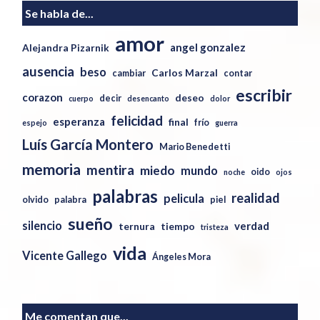
Se habla de...
amor
angel gonzalez
Alejandra Pizarnik
ausencia
beso
Carlos Marzal
cambiar
contar
escribir
corazon
deseo
decir
cuerpo
desencanto
dolor
felicidad
esperanza
final
frío
espejo
guerra
Luís García Montero
Mario Benedetti
memoria
mentira
miedo
mundo
oido
noche
ojos
palabras
realidad
pelicula
olvido
palabra
piel
sueño
silencio
verdad
ternura
tiempo
tristeza
vida
Vicente Gallego
Ángeles Mora
Me comentan que...