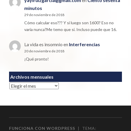
yayiruizgarcia@gmail.com
en
Ciento sesenta
minutos
29 de noviembre de 2018
Cómo calcular eso??? Y si luego son 1600? Eso no
varía nunca?Me temo que sí. Incluso puede que 16.
La vida es insomnio
en
Interferencias
20 de noviembre de 2018
¡Qué pronto!
Archivos mensuales
Archivos
FUNCIONA CON WORDPRESS
|
TEMA: