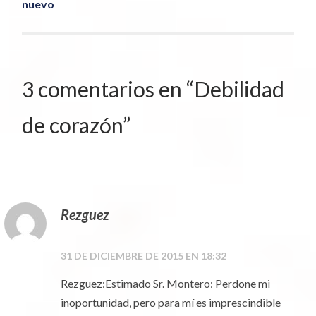
de
nuevo
artículos
3 comentarios en “
Debilidad
de corazón
”
Rezguez
31 DE DICIEMBRE DE 2015 EN 18:32
Rezguez:Estimado Sr. Montero: Perdone mi
inoportunidad, pero para mí es imprescindible