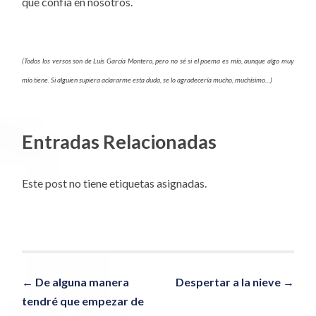
que confía en nosotros.
(Todos los versos son de Luís García Montero, pero no sé si el poema es mío, aunque algo muy
mío tiene. Si alguien supiera aclararme esta duda, se lo agradecería mucho, muchísimo…)
Entradas Relacionadas
Este post no tiene etiquetas asignadas.
Navegador
←
De alguna manera
Despertar a la nieve
→
tendré que empezar de