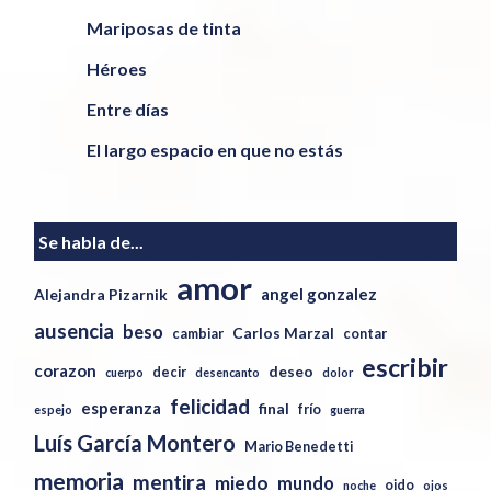
Mariposas de tinta
Héroes
Entre días
El largo espacio en que no estás
Se habla de...
amor
angel gonzalez
Alejandra Pizarnik
ausencia
beso
Carlos Marzal
cambiar
contar
escribir
corazon
deseo
decir
cuerpo
desencanto
dolor
felicidad
esperanza
final
frío
espejo
guerra
Luís García Montero
Mario Benedetti
memoria
mentira
miedo
mundo
oido
noche
ojos