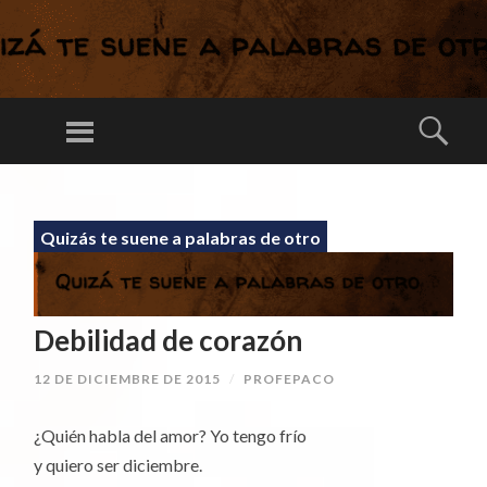
C
O
Menú
Busc
M
Una larga
O
conversación
SALTAR
TE
AL
ininterrumpida
IB
Quizás te suene a palabras de otro
CONTENIDO
A
DI
CI
Debilidad de corazón
E
12 DE DICIEMBRE DE 2015
/
PROFEPACO
N
D
¿Quién habla del amor? Yo tengo frío
O
y quiero ser diciembre.