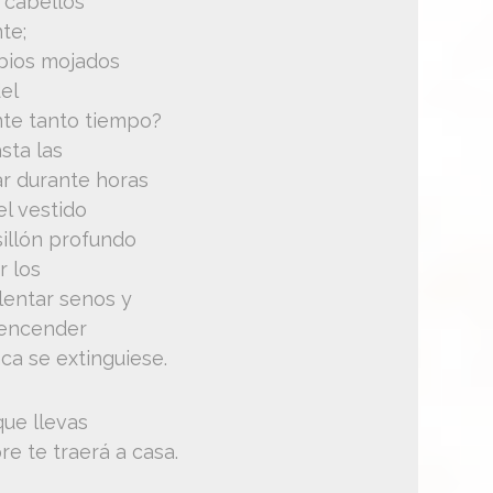
s cabellos
te;
abios mojados
del
nte tanto tiempo?
sta las
ar durante horas
el vestido
sillón profundo
r los
lentar senos y
 encender
ca se extinguiese.
que llevas
e te traerá a casa.