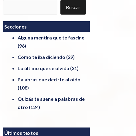
Buscar
Buscar
Secciones
Alguna mentira que te fascine
(96)
Como te iba diciendo
(29)
Lo último que se olvida
(31)
Palabras que decirte al oído
(108)
Quizás te suene a palabras de
otro
(124)
Últimos textos