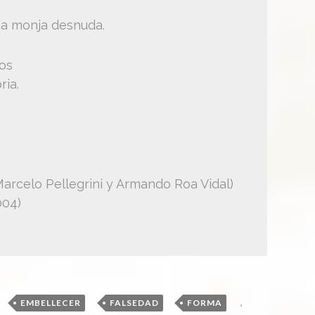
na monja desnuda.
os
ria.
arcelo Pellegrini y Armando Roa Vidal)
004)
,
,
,
,
EMBELLECER
FALSEDAD
FORMA