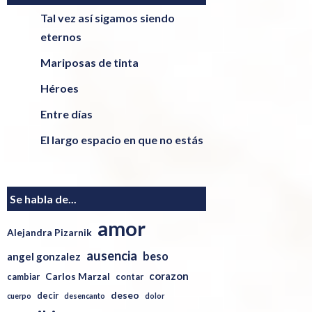
Tal vez así sigamos siendo
eternos
Mariposas de tinta
Héroes
Entre días
El largo espacio en que no estás
Se habla de...
amor
Alejandra Pizarnik
ausencia
beso
angel gonzalez
corazon
Carlos Marzal
cambiar
contar
deseo
decir
cuerpo
desencanto
dolor