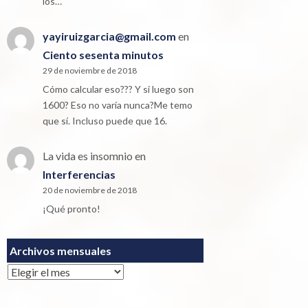
los…
yayiruizgarcia@gmail.com
en
Ciento sesenta minutos
29 de noviembre de 2018
Cómo calcular eso??? Y si luego son
1600? Eso no varía nunca?Me temo
que sí. Incluso puede que 16.
La vida es insomnio
en
Interferencias
20 de noviembre de 2018
¡Qué pronto!
Archivos mensuales
Archivos