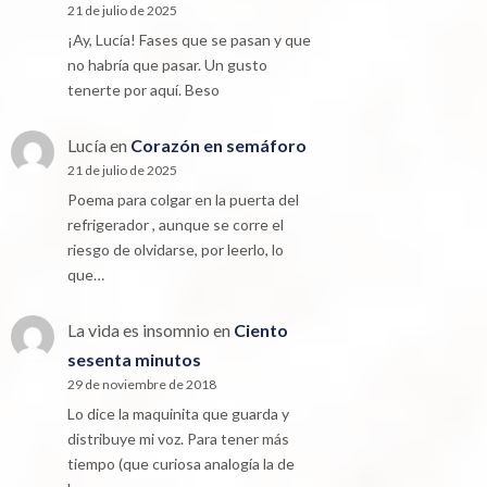
21 de julio de 2025
¡Ay, Lucía! Fases que se pasan y que
no habría que pasar. Un gusto
tenerte por aquí. Beso
Lucía
en
Corazón en semáforo
21 de julio de 2025
Poema para colgar en la puerta del
refrigerador , aunque se corre el
riesgo de olvidarse, por leerlo, lo
que…
La vida es insomnio
en
Ciento
sesenta minutos
29 de noviembre de 2018
Lo dice la maquinita que guarda y
distribuye mi voz. Para tener más
tiempo (que curiosa analogía la de