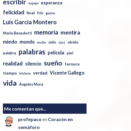
escribir
esperanza
espejo
felicidad
final
frío
guerra
Luís García Montero
memoria
mentira
Mario Benedetti
miedo
mundo
oido
olvido
noche
ojos
palabras
pelicula
palabra
piel
sueño
realidad
silencio
ternura
Vicente Gallego
verdad
tiempo
tristeza
vida
Ángeles Mora
Me comentan que...
profepaco
en
Corazón en
semáforo