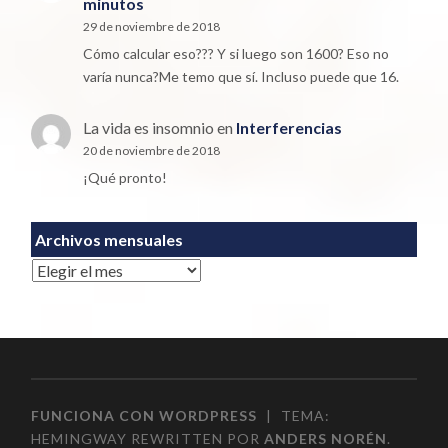
minutos
29 de noviembre de 2018
Cómo calcular eso??? Y si luego son 1600? Eso no
varía nunca?Me temo que sí. Incluso puede que 16.
La vida es insomnio
en
Interferencias
20 de noviembre de 2018
¡Qué pronto!
Archivos mensuales
Archivos
FUNCIONA CON WORDPRESS
|
TEMA:
HEMINGWAY REWRITTEN POR
ANDERS NORÉN
.