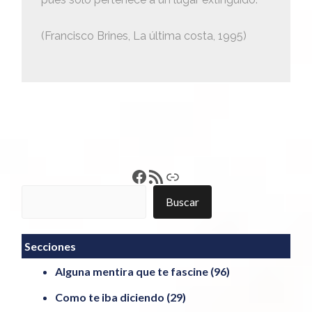
(Francisco Brines, La última costa, 1995)
Francisco Pérez
Feed RSS
Enlace
Buscar
Buscar
Secciones
Alguna mentira que te fascine
(96)
Como te iba diciendo
(29)