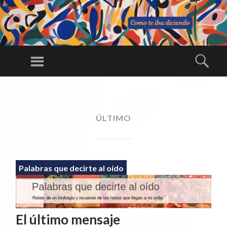
C
O
Menú
Busc
M
Una larga
O
conversación
SALTAR
TE
AL
ininterrumpida
IB
CONTENIDO
ÚLTIMO
A
DI
CI
E
Palabras que decirte al oído
N
D
O
El último mensaje