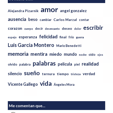
amor
angel gonzalez
Alejandra Pizarnik
ausencia
beso
Carlos Marzal
cambiar
contar
escribir
corazon
deseo
decir
cuerpo
desencanto
dolor
felicidad
esperanza
final
frío
espejo
guerra
Luís García Montero
Mario Benedetti
memoria
mentira
miedo
mundo
oido
noche
ojos
palabras
realidad
pelicula
olvido
palabra
piel
sueño
silencio
verdad
ternura
tiempo
tristeza
vida
Vicente Gallego
Ángeles Mora
Me comentan que...