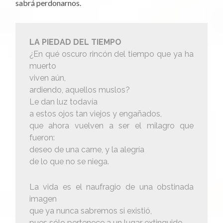
sabrá perdonarnos.
LA PIEDAD DEL TIEMPO
¿En qué oscuro rincón del tiempo que ya ha
muerto
viven aún,
ardiendo, aquellos muslos?
Le dan luz todavía
a estos ojos tan viejos y engañados,
que ahora vuelven a ser el milagro que
fueron:
deseo de una carne, y la alegría
de lo que no se niega.
La vida es el naufragio de una obstinada
imagen
que ya nunca sabremos si existió,
pues sólo pertenece a un lugar extinguido.