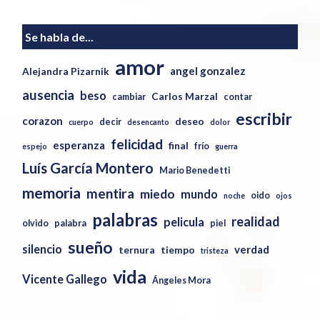
Se habla de...
amor
angel gonzalez
Alejandra Pizarnik
ausencia
beso
Carlos Marzal
cambiar
contar
escribir
corazon
deseo
decir
cuerpo
desencanto
dolor
felicidad
esperanza
final
frío
espejo
guerra
Luís García Montero
Mario Benedetti
memoria
mentira
miedo
mundo
oido
noche
ojos
palabras
realidad
pelicula
olvido
palabra
piel
sueño
silencio
verdad
ternura
tiempo
tristeza
vida
Vicente Gallego
Ángeles Mora