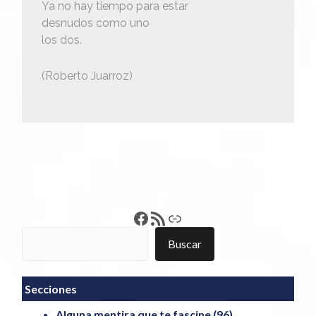
Ya no hay tiempo para estar
desnudos como uno
los dos.
(Roberto Juarroz)
Francisco Pérez
Feed RSS
Enlace
Buscar
Buscar
Secciones
Alguna mentira que te fascine
(96)