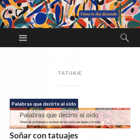
C
O
Menú
Busc
M
Una larga
O
conversación
SALTAR
TE
AL
ininterrumpida
IB
CONTENIDO
TATUAJE
A
DI
CI
E
Palabras que decirte al oído
N
D
O
Soñar con tatuajes