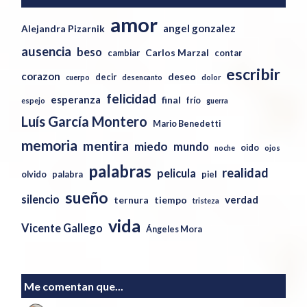
amor
angel gonzalez
Alejandra Pizarnik
ausencia
beso
Carlos Marzal
cambiar
contar
escribir
corazon
deseo
decir
cuerpo
desencanto
dolor
felicidad
esperanza
final
frío
espejo
guerra
Luís García Montero
Mario Benedetti
memoria
mentira
miedo
mundo
oido
noche
ojos
palabras
realidad
pelicula
olvido
palabra
piel
sueño
silencio
verdad
ternura
tiempo
tristeza
vida
Vicente Gallego
Ángeles Mora
Me comentan que...