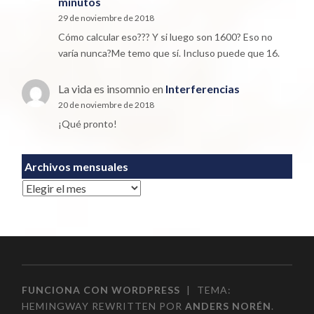
minutos
29 de noviembre de 2018
Cómo calcular eso??? Y si luego son 1600? Eso no
varía nunca?Me temo que sí. Incluso puede que 16.
La vida es insomnio
en
Interferencias
20 de noviembre de 2018
¡Qué pronto!
Archivos mensuales
Archivos
FUNCIONA CON WORDPRESS
|
TEMA:
HEMINGWAY REWRITTEN POR
ANDERS NORÉN
.