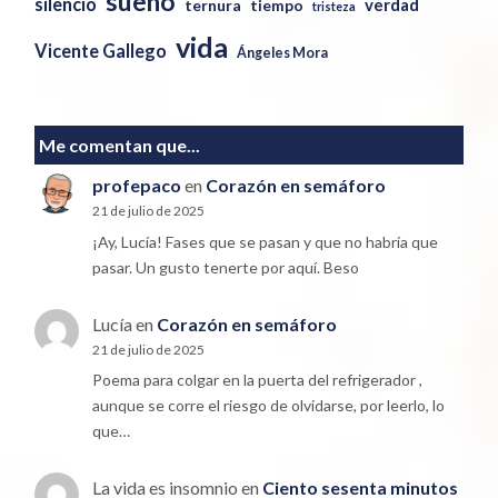
sueño
silencio
verdad
ternura
tiempo
tristeza
vida
Vicente Gallego
Ángeles Mora
Me comentan que...
profepaco
en
Corazón en semáforo
21 de julio de 2025
¡Ay, Lucía! Fases que se pasan y que no habría que
pasar. Un gusto tenerte por aquí. Beso
Lucía
en
Corazón en semáforo
21 de julio de 2025
Poema para colgar en la puerta del refrigerador ,
aunque se corre el riesgo de olvidarse, por leerlo, lo
que…
La vida es insomnio
en
Ciento sesenta minutos