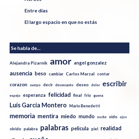
Entre días
El largo espacio en que no estás
Se habla de...
amor
angel gonzalez
Alejandra Pizarnik
ausencia
beso
Carlos Marzal
cambiar
contar
escribir
corazon
deseo
decir
cuerpo
desencanto
dolor
felicidad
esperanza
final
frío
espejo
guerra
Luís García Montero
Mario Benedetti
memoria
mentira
miedo
mundo
oido
noche
ojos
palabras
realidad
pelicula
olvido
palabra
piel