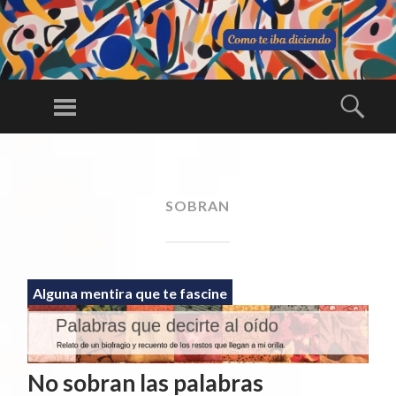
C
O
Menú
Busc
M
Una larga
O
conversación
SALTAR
TE
AL
ininterrumpida
IB
CONTENIDO
SOBRAN
A
DI
CI
E
Alguna mentira que te fascine
N
D
O
No sobran las palabras