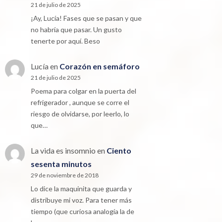
21 de julio de 2025
¡Ay, Lucía! Fases que se pasan y que
no habría que pasar. Un gusto
tenerte por aquí. Beso
Lucía
en
Corazón en semáforo
21 de julio de 2025
Poema para colgar en la puerta del
refrigerador , aunque se corre el
riesgo de olvidarse, por leerlo, lo
que…
La vida es insomnio
en
Ciento
sesenta minutos
29 de noviembre de 2018
Lo dice la maquinita que guarda y
distribuye mi voz. Para tener más
tiempo (que curiosa analogía la de