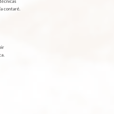
técnicas
a contaré.
bir
ca.