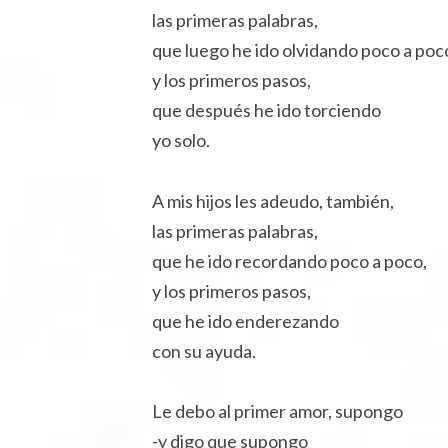
las primeras palabras,
que luego he ido olvidando poco a poc
y los primeros pasos,
que después he ido torciendo
yo solo.
A mis hijos les adeudo, también,
las primeras palabras,
que he ido recordando poco a poco,
y los primeros pasos,
que he ido enderezando
con su ayuda.
Le debo al primer amor, supongo
-y digo que supongo