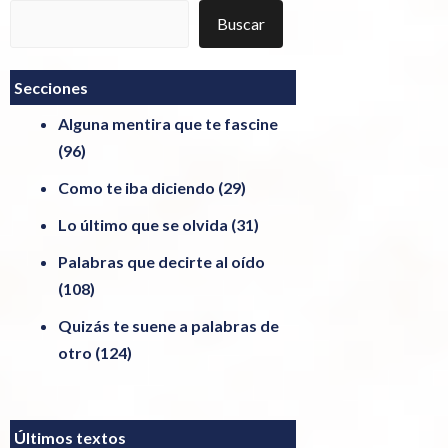
Buscar
Buscar
Secciones
Alguna mentira que te fascine
(96)
Como te iba diciendo
(29)
Lo último que se olvida
(31)
Palabras que decirte al oído
(108)
Quizás te suene a palabras de
otro
(124)
Últimos textos