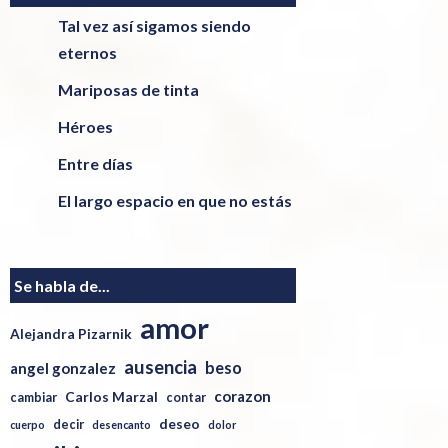
Tal vez así sigamos siendo
eternos
Mariposas de tinta
Héroes
Entre días
El largo espacio en que no estás
Se habla de...
amor
Alejandra Pizarnik
ausencia
beso
angel gonzalez
corazon
Carlos Marzal
cambiar
contar
deseo
decir
cuerpo
desencanto
dolor