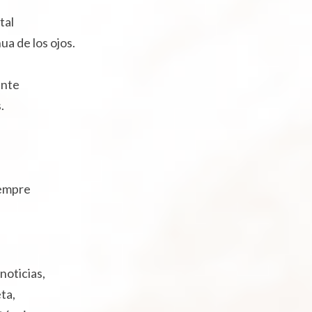
tal
ua de los ojos.
ente
.
iempre
noticias,
ta,