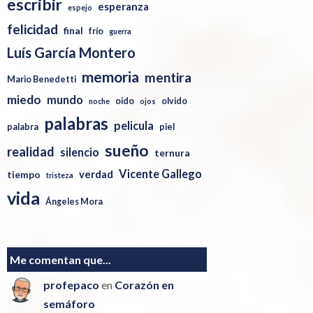
escribir
esperanza
espejo
felicidad
final
frío
guerra
Luís García Montero
memoria
mentira
Mario Benedetti
miedo
mundo
oido
olvido
noche
ojos
palabras
pelicula
palabra
piel
sueño
realidad
silencio
ternura
Vicente Gallego
verdad
tiempo
tristeza
vida
Ángeles Mora
Me comentan que...
profepaco
en
Corazón en
semáforo