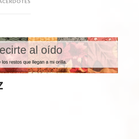
ACERDOTES
ND
O
z