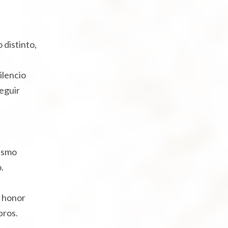
distinto,
silencio
eguir
mismo
.
l honor
bros.