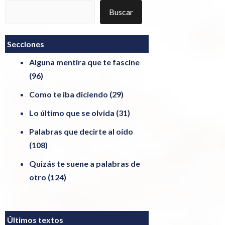
Buscar
Buscar
Secciones
Alguna mentira que te fascine
(96)
Como te iba diciendo
(29)
Lo último que se olvida
(31)
Palabras que decirte al oído
(108)
Quizás te suene a palabras de
otro
(124)
Últimos textos