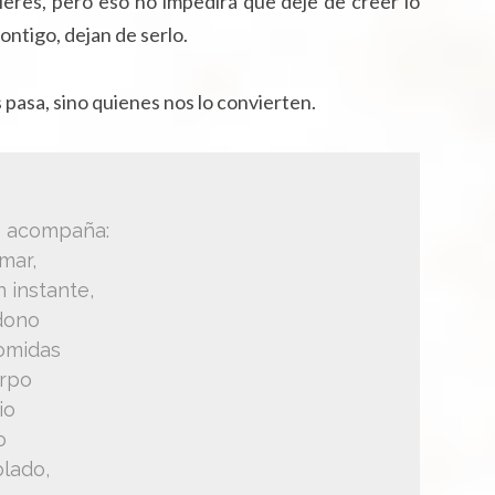
 quieres, pero eso no impedirá que deje de creer lo
ontigo, dejan de serlo.
 pasa, sino quienes nos lo convierten.
e acompaña:
 mar,
n instante,
ndono
omidas
erpo
io
o
lado,