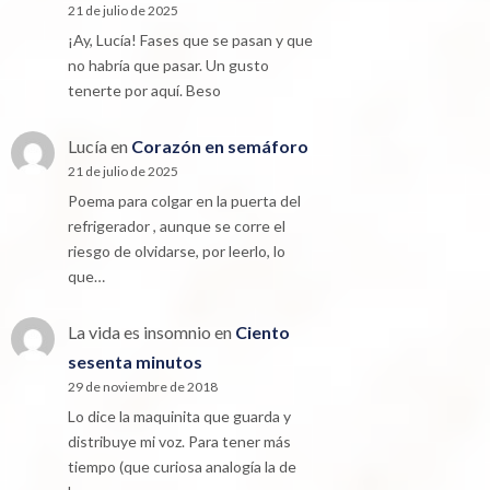
21 de julio de 2025
¡Ay, Lucía! Fases que se pasan y que
no habría que pasar. Un gusto
tenerte por aquí. Beso
Lucía
en
Corazón en semáforo
21 de julio de 2025
Poema para colgar en la puerta del
refrigerador , aunque se corre el
riesgo de olvidarse, por leerlo, lo
que…
La vida es insomnio
en
Ciento
sesenta minutos
29 de noviembre de 2018
Lo dice la maquinita que guarda y
distribuye mi voz. Para tener más
tiempo (que curiosa analogía la de