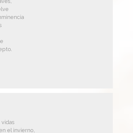
aves,
elve
inminencia
s
me
epto.
 vidas
en el invierno,