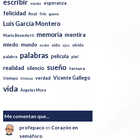
escribir
esperanza
espejo
felicidad
final
frío
guerra
Luís García Montero
memoria
mentira
Mario Benedetti
miedo
mundo
oido
olvido
noche
ojos
palabras
pelicula
palabra
piel
sueño
realidad
silencio
ternura
Vicente Gallego
verdad
tiempo
tristeza
vida
Ángeles Mora
Me comentan que...
profepaco
en
Corazón en
semáforo