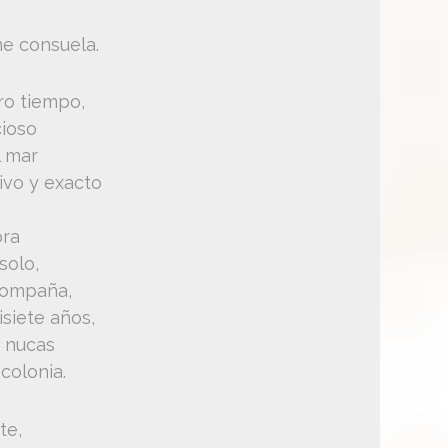
e consuela.
ro tiempo,
cioso
l mar
ivo y exacto
ora
solo,
compaña,
isiete años,
s nucas
colonia.
te,