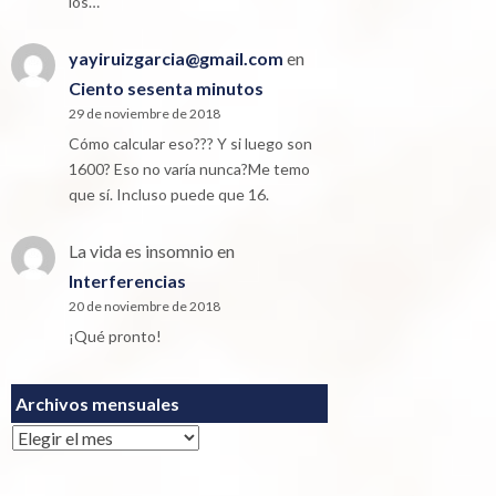
los…
yayiruizgarcia@gmail.com
en
Ciento sesenta minutos
29 de noviembre de 2018
Cómo calcular eso??? Y si luego son
1600? Eso no varía nunca?Me temo
que sí. Incluso puede que 16.
La vida es insomnio
en
Interferencias
20 de noviembre de 2018
¡Qué pronto!
Archivos mensuales
Archivos