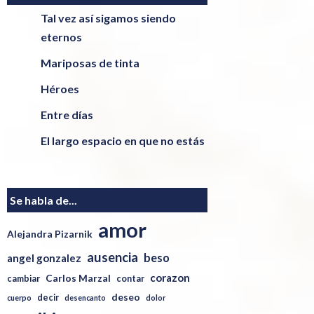
Tal vez así sigamos siendo
eternos
Mariposas de tinta
Héroes
Entre días
El largo espacio en que no estás
Se habla de...
amor
Alejandra Pizarnik
ausencia
beso
angel gonzalez
corazon
Carlos Marzal
cambiar
contar
deseo
decir
cuerpo
desencanto
dolor