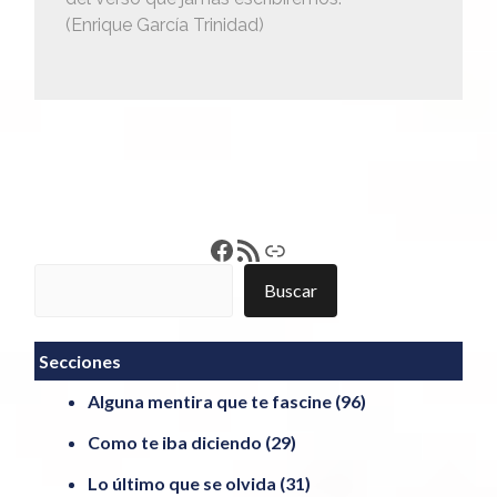
(Enrique García Trinidad)
Francisco Pérez
Feed RSS
Enlace
Buscar
Buscar
Secciones
Alguna mentira que te fascine
(96)
Como te iba diciendo
(29)
Lo último que se olvida
(31)