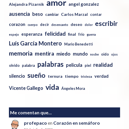
amor
angel gonzalez
Alejandra Pizarnik
ausencia
beso
Carlos Marzal
cambiar
contar
escribir
corazon
deseo
decir
cuerpo
desencanto
dolor
felicidad
esperanza
final
frío
espejo
guerra
Luís García Montero
Mario Benedetti
memoria
mentira
miedo
mundo
oido
noche
ojos
palabras
realidad
pelicula
olvido
palabra
piel
sueño
silencio
verdad
ternura
tiempo
tristeza
vida
Vicente Gallego
Ángeles Mora
Me comentan que...
profepaco
en
Corazón en semáforo