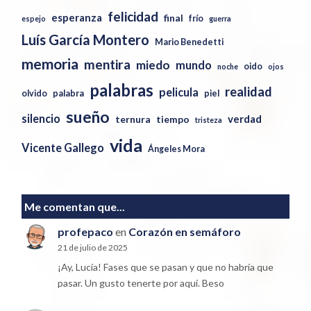
felicidad
esperanza
final
frío
espejo
guerra
Luís García Montero
Mario Benedetti
memoria
mentira
miedo
mundo
oido
noche
ojos
palabras
realidad
pelicula
olvido
palabra
piel
sueño
silencio
verdad
ternura
tiempo
tristeza
vida
Vicente Gallego
Ángeles Mora
Me comentan que...
profepaco
en
Corazón en semáforo
21 de julio de 2025
¡Ay, Lucía! Fases que se pasan y que no habría que
pasar. Un gusto tenerte por aquí. Beso