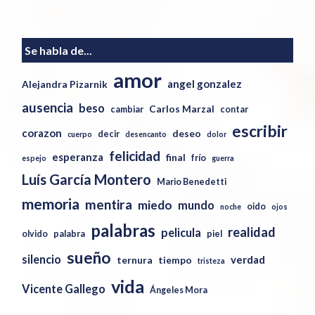
Se habla de...
amor
angel gonzalez
Alejandra Pizarnik
ausencia
beso
Carlos Marzal
cambiar
contar
escribir
corazon
deseo
decir
cuerpo
desencanto
dolor
felicidad
esperanza
final
frío
espejo
guerra
Luís García Montero
Mario Benedetti
memoria
mentira
miedo
mundo
oido
noche
ojos
palabras
realidad
pelicula
olvido
palabra
piel
sueño
silencio
verdad
ternura
tiempo
tristeza
vida
Vicente Gallego
Ángeles Mora