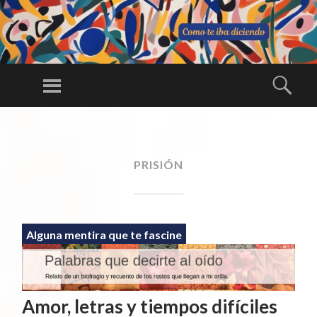
C
O
Menú
Busc
M
Una larga
O
conversación
SALTAR
TE
AL
ininterrumpida
IB
CONTENIDO
PRISIÓN
A
DI
CI
E
Alguna mentira que te fascine
N
D
O
Amor, letras y tiempos difíciles