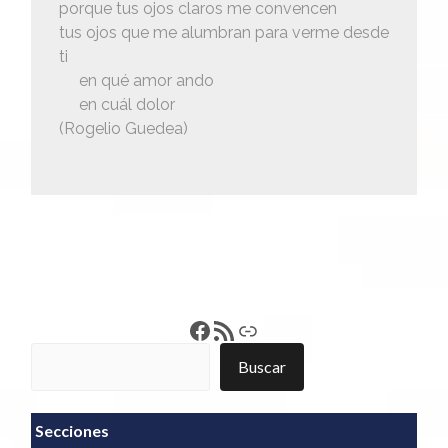
porque tus ojos claros me convencen
tus ojos que me alumbran para verme desde
ti
en qué amor ando
en cuál dolor
(Rogelio Guedea)
Francisco Pérez
Feed RSS
Enlace
Buscar
Buscar
Secciones