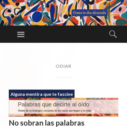
C
O
Menú
Busc
M
Una larga
O
conversación
SALTAR
TE
AL
ininterrumpida
IB
CONTENIDO
ODIAR
A
DI
CI
E
Alguna mentira que te fascine
N
D
O
No sobran las palabras