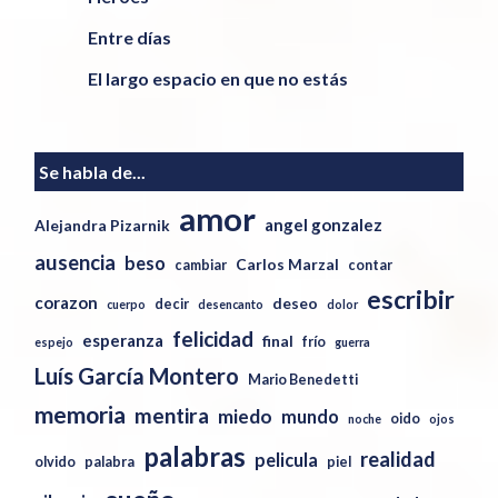
Entre días
El largo espacio en que no estás
Se habla de...
amor
angel gonzalez
Alejandra Pizarnik
ausencia
beso
Carlos Marzal
cambiar
contar
escribir
corazon
deseo
decir
cuerpo
desencanto
dolor
felicidad
esperanza
final
frío
espejo
guerra
Luís García Montero
Mario Benedetti
memoria
mentira
miedo
mundo
oido
noche
ojos
palabras
realidad
pelicula
olvido
palabra
piel