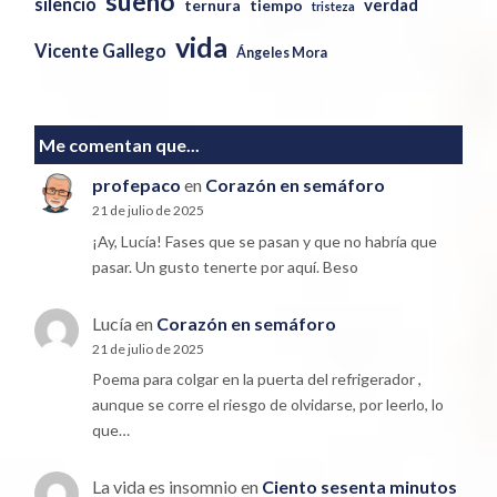
sueño
silencio
verdad
ternura
tiempo
tristeza
vida
Vicente Gallego
Ángeles Mora
Me comentan que...
profepaco
en
Corazón en semáforo
21 de julio de 2025
¡Ay, Lucía! Fases que se pasan y que no habría que
pasar. Un gusto tenerte por aquí. Beso
Lucía
en
Corazón en semáforo
21 de julio de 2025
Poema para colgar en la puerta del refrigerador ,
aunque se corre el riesgo de olvidarse, por leerlo, lo
que…
La vida es insomnio
en
Ciento sesenta minutos