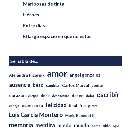
Mariposas de tinta
Héroes
Entre días
El largo espacio en que no estás
Se habla de...
amor
angel gonzalez
Alejandra Pizarnik
ausencia
beso
Carlos Marzal
cambiar
contar
escribir
corazon
deseo
decir
cuerpo
desencanto
dolor
felicidad
esperanza
final
frío
espejo
guerra
Luís García Montero
Mario Benedetti
memoria
mentira
miedo
mundo
oido
noche
ojos