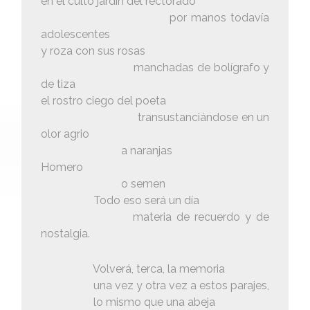
en el culto jardín del rectorado
por manos todavía
adolescentes
y roza con sus rosas
manchadas de bolígrafo y
de tiza
el rostro ciego del poeta
transustanciándose en un
olor agrio
a naranjas
Homero
o semen
Todo eso será un día
materia de recuerdo y de
nostalgia.
Volverá, terca, la memoria
una vez y otra vez a estos parajes,
lo mismo que una abeja