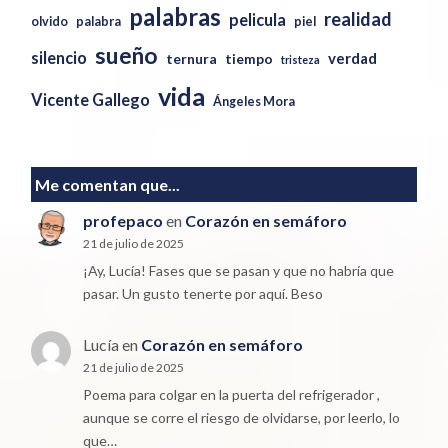
palabras
realidad
pelicula
olvido
palabra
piel
sueño
silencio
verdad
ternura
tiempo
tristeza
vida
Vicente Gallego
Ángeles Mora
Me comentan que...
profepaco
en
Corazón en semáforo
21 de julio de 2025
¡Ay, Lucía! Fases que se pasan y que no habría que
pasar. Un gusto tenerte por aquí. Beso
Lucía
en
Corazón en semáforo
21 de julio de 2025
Poema para colgar en la puerta del refrigerador ,
aunque se corre el riesgo de olvidarse, por leerlo, lo
que…