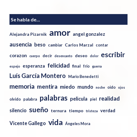
Se habla de...
amor
angel gonzalez
Alejandra Pizarnik
ausencia
beso
Carlos Marzal
cambiar
contar
escribir
corazon
deseo
decir
cuerpo
desencanto
dolor
felicidad
esperanza
final
frío
espejo
guerra
Luís García Montero
Mario Benedetti
memoria
mentira
miedo
mundo
oido
noche
ojos
palabras
realidad
pelicula
olvido
palabra
piel
sueño
silencio
verdad
ternura
tiempo
tristeza
vida
Vicente Gallego
Ángeles Mora