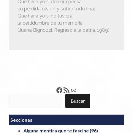
Que haría yo si debiera pensar
en pérdida olvido y sobre todo final
Que haría yo si no tuviera
la certidumbre de tu memoria
(Juana Bignozzi, Regreso a la patria, 1989)
Francisco Pérez
Feed RSS
Enlace
Buscar
Buscar
Secciones
Alguna mentira que te fascine
(96)