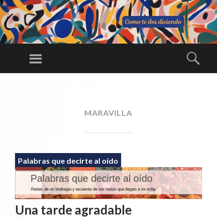
C
O
Menú
Busc
M
Una larga
O
conversación
SALTAR
TE
AL
ininterrumpida
IB
CONTENIDO
MARAVILLA
A
DI
CI
E
Palabras que decirte al oído
N
D
O
Una tarde agradable