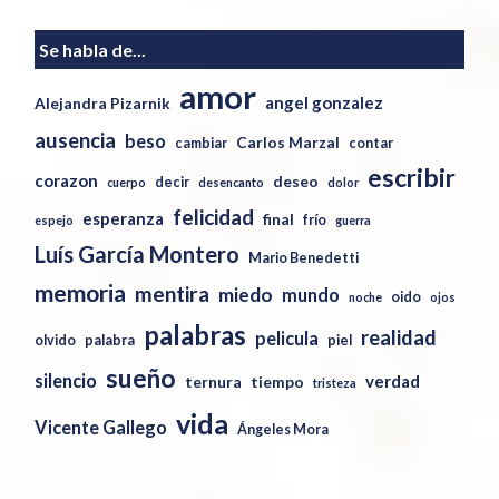
Se habla de...
amor
angel gonzalez
Alejandra Pizarnik
ausencia
beso
Carlos Marzal
cambiar
contar
escribir
corazon
deseo
decir
cuerpo
desencanto
dolor
felicidad
esperanza
final
frío
espejo
guerra
Luís García Montero
Mario Benedetti
memoria
mentira
miedo
mundo
oido
noche
ojos
palabras
realidad
pelicula
olvido
palabra
piel
sueño
silencio
verdad
ternura
tiempo
tristeza
vida
Vicente Gallego
Ángeles Mora