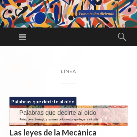
C
O
Menú
Busc
M
Una larga
O
conversación
SALTAR
TE
AL
ininterrumpida
IB
CONTENIDO
LÍNEA
A
DI
CI
E
Palabras que decirte al oído
N
D
O
Las leyes de la Mecánica