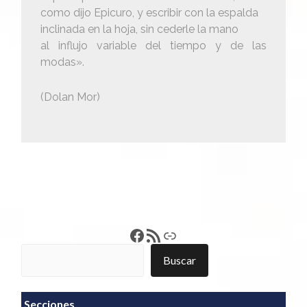
como dijo Epicuro, y escribir con la espalda
inclinada en la hoja, sin cederle la mano
al influjo variable del tiempo y de las
modas».
(Dolan Mor)
Francisco Pérez
Feed RSS
Enlace
Buscar
Buscar
Secciones