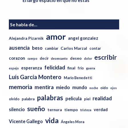
El largo espacio en que no estás
Se habla de...
amor
angel gonzalez
Alejandra Pizarnik
ausencia
beso
Carlos Marzal
cambiar
contar
escribir
corazon
deseo
decir
cuerpo
desencanto
dolor
felicidad
esperanza
final
frío
espejo
guerra
Luís García Montero
Mario Benedetti
memoria
mentira
miedo
mundo
oido
noche
ojos
palabras
realidad
pelicula
olvido
palabra
piel
sueño
silencio
verdad
ternura
tiempo
tristeza
vida
Vicente Gallego
Ángeles Mora