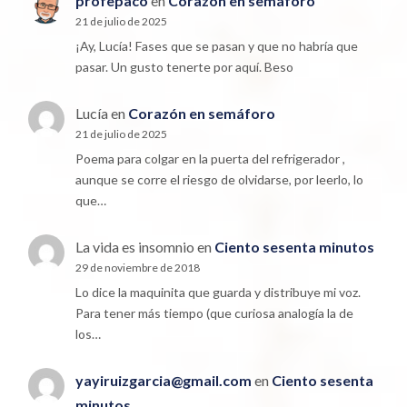
profepaco
en
Corazón en semáforo
21 de julio de 2025
¡Ay, Lucía! Fases que se pasan y que no habría que
pasar. Un gusto tenerte por aquí. Beso
Lucía
en
Corazón en semáforo
21 de julio de 2025
Poema para colgar en la puerta del refrigerador ,
aunque se corre el riesgo de olvidarse, por leerlo, lo
que…
La vida es insomnio
en
Ciento sesenta minutos
29 de noviembre de 2018
Lo dice la maquinita que guarda y distribuye mi voz.
Para tener más tiempo (que curiosa analogía la de
los…
yayiruizgarcia@gmail.com
en
Ciento sesenta
minutos