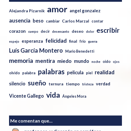
amor
angel gonzalez
Alejandra Pizarnik
ausencia
beso
Carlos Marzal
cambiar
contar
escribir
corazon
deseo
decir
cuerpo
desencanto
dolor
felicidad
esperanza
final
frío
espejo
guerra
Luís García Montero
Mario Benedetti
memoria
mentira
miedo
mundo
oido
noche
ojos
palabras
realidad
pelicula
olvido
palabra
piel
sueño
silencio
verdad
ternura
tiempo
tristeza
vida
Vicente Gallego
Ángeles Mora
Me comentan que...