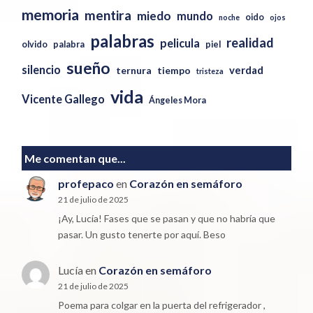
memoria
mentira
miedo
mundo
oido
noche
ojos
palabras
realidad
pelicula
olvido
palabra
piel
sueño
silencio
verdad
ternura
tiempo
tristeza
vida
Vicente Gallego
Ángeles Mora
Me comentan que...
profepaco
en
Corazón en semáforo
21 de julio de 2025
¡Ay, Lucía! Fases que se pasan y que no habría que
pasar. Un gusto tenerte por aquí. Beso
Lucía
en
Corazón en semáforo
21 de julio de 2025
Poema para colgar en la puerta del refrigerador ,