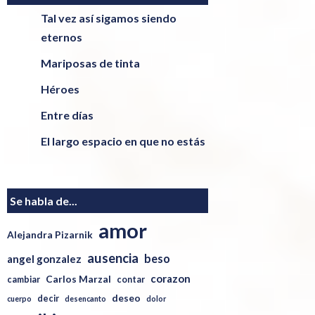
Tal vez así sigamos siendo
eternos
Mariposas de tinta
Héroes
Entre días
El largo espacio en que no estás
Se habla de...
amor
Alejandra Pizarnik
ausencia
beso
angel gonzalez
corazon
Carlos Marzal
cambiar
contar
deseo
decir
cuerpo
desencanto
dolor