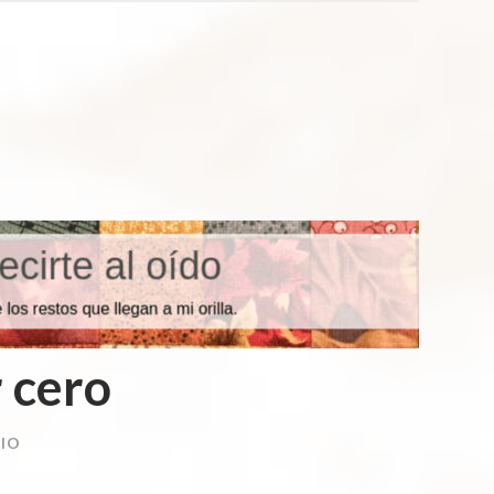
r cero
IO