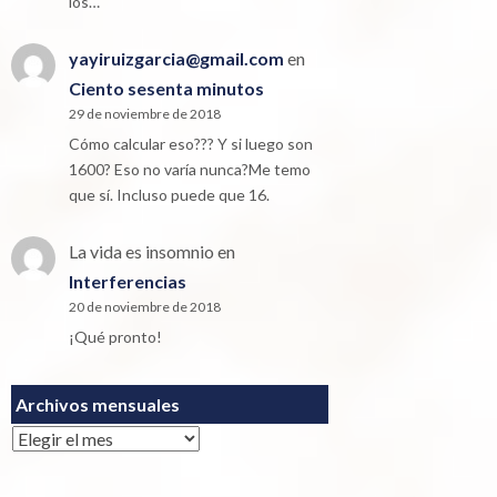
los…
yayiruizgarcia@gmail.com
en
Ciento sesenta minutos
29 de noviembre de 2018
Cómo calcular eso??? Y si luego son
1600? Eso no varía nunca?Me temo
que sí. Incluso puede que 16.
La vida es insomnio
en
Interferencias
20 de noviembre de 2018
¡Qué pronto!
Archivos mensuales
Archivos