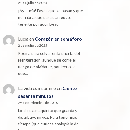
21 de julio de 2025
¡Ay, Lucía! Fases que se pasan y que
no habría que pasar. Un gusto
tenerte por aquí. Beso
Lucía
en
Corazón en semáforo
21 de julio de 2025
Poema para colgar en la puerta del
refrigerador , aunque se corre el
riesgo de olvidarse, por leerlo, lo
que…
La vida es insomnio
en
Ciento
sesenta minutos
29 de noviembre de 2018
Lo dice la maquinita que guarda y
distribuye mi voz. Para tener más
tiempo (que curiosa analogía la de