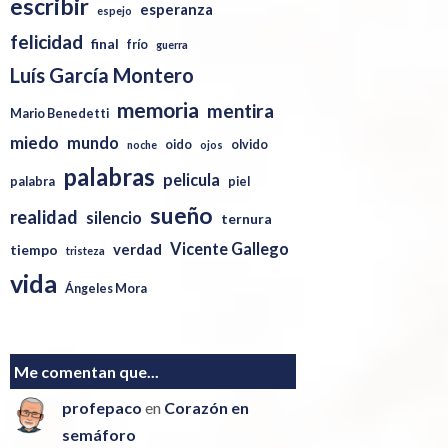
escribir
esperanza
espejo
felicidad
final
frío
guerra
Luís García Montero
memoria
mentira
Mario Benedetti
miedo
mundo
oido
olvido
noche
ojos
palabras
pelicula
palabra
piel
sueño
realidad
silencio
ternura
Vicente Gallego
verdad
tiempo
tristeza
vida
Ángeles Mora
Me comentan que...
profepaco
en
Corazón en
semáforo