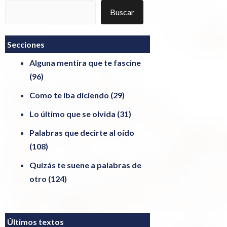
Buscar
Buscar
Secciones
Alguna mentira que te fascine
(96)
Como te iba diciendo
(29)
Lo último que se olvida
(31)
Palabras que decirte al oído
(108)
Quizás te suene a palabras de
otro
(124)
Últimos textos