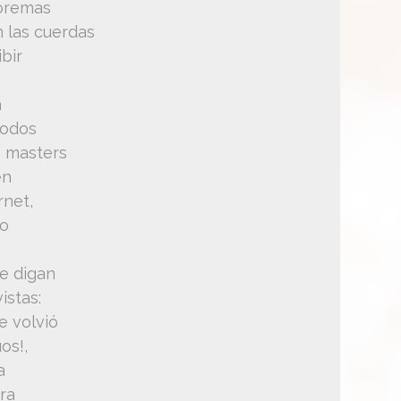
eoremas
 las cuerdas
bir
a
todos
e masters
en
rnet,
io
ue digan
istas:
e volvió
os!,
a
rra