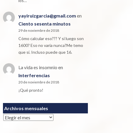
los…
yayiruizgarcia@gmail.com
en
Ciento sesenta minutos
29 de noviembre de 2018
Cómo calcular eso??? Y si luego son
1600? Eso no varía nunca?Me temo
que sí. Incluso puede que 16.
La vida es insomnio
en
Interferencias
20 de noviembre de 2018
¡Qué pronto!
Archivos mensuales
Archivos