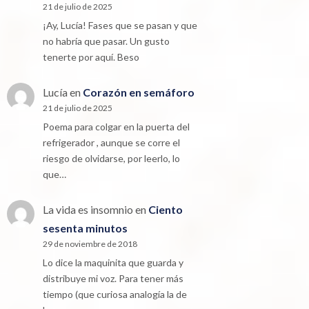
21 de julio de 2025
¡Ay, Lucía! Fases que se pasan y que
no habría que pasar. Un gusto
tenerte por aquí. Beso
Lucía
en
Corazón en semáforo
21 de julio de 2025
Poema para colgar en la puerta del
refrigerador , aunque se corre el
riesgo de olvidarse, por leerlo, lo
que…
La vida es insomnio
en
Ciento
sesenta minutos
29 de noviembre de 2018
Lo dice la maquinita que guarda y
distribuye mi voz. Para tener más
tiempo (que curiosa analogía la de