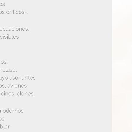
os
s críticos–.
 ecuaciones,
visibles
os,
ncluso,
ruyo asonantes
os, aviones
 cines, clones.
smodernos
os
blar