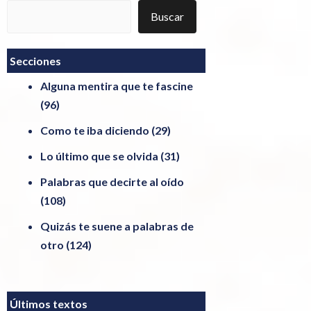
Buscar
Buscar
Secciones
Alguna mentira que te fascine
(96)
Como te iba diciendo
(29)
Lo último que se olvida
(31)
Palabras que decirte al oído
(108)
Quizás te suene a palabras de
otro
(124)
Últimos textos