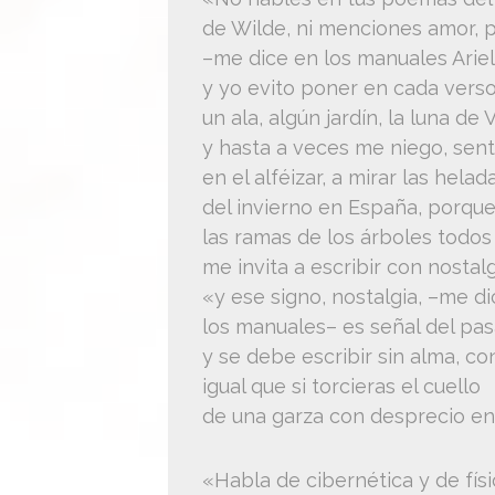
de Wilde, ni menciones amor, p
–me dice en los manuales Ariel
y yo evito poner en cada verso
un ala, algún jardín, la luna de Vi
y hasta a veces me niego, sen
en el alféizar, a mirar las helad
del invierno en España, porq
las ramas de los árboles todos 
me invita a escribir con nostal
«y ese signo, nostalgia, –me d
los manuales– es señal del pas
y se debe escribir sin alma, con
igual que si torcieras el cuello
de una garza con desprecio en
«Habla de cibernética y de físi