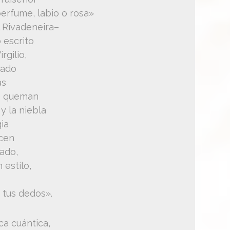
erfume, labio o rosa»
 Rivadeneira–
 escrito
rgilio,
tado
as
ue queman
y la niebla
gia
icen
ado,
 estilo,
 tus dedos».
ca cuántica,