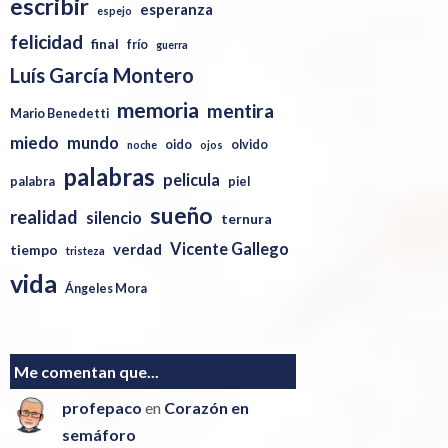
escribir
esperanza
espejo
felicidad
final
frío
guerra
Luís García Montero
memoria
mentira
Mario Benedetti
miedo
mundo
oido
olvido
noche
ojos
palabras
pelicula
palabra
piel
sueño
realidad
silencio
ternura
Vicente Gallego
verdad
tiempo
tristeza
vida
Ángeles Mora
Me comentan que...
profepaco
en
Corazón en
semáforo