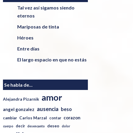
Tal vez así sigamos siendo
eternos
Mariposas de tinta
Héroes
Entre días
El largo espacio en que no estás
Se habla de...
amor
Alejandra Pizarnik
ausencia
beso
angel gonzalez
corazon
Carlos Marzal
cambiar
contar
deseo
decir
cuerpo
desencanto
dolor