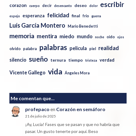
escribir
corazon
deseo
decir
cuerpo
desencanto
dolor
felicidad
esperanza
final
frío
espejo
guerra
Luís García Montero
Mario Benedetti
memoria
mentira
miedo
mundo
oido
noche
ojos
palabras
realidad
pelicula
olvido
palabra
piel
sueño
silencio
verdad
ternura
tiempo
tristeza
vida
Vicente Gallego
Ángeles Mora
Me comentan que...
profepaco
en
Corazón en semáforo
21 de julio de 2025
¡Ay, Lucía! Fases que se pasan y que no habría que
pasar. Un gusto tenerte por aquí. Beso