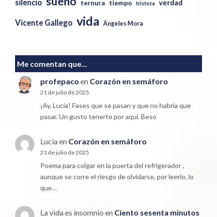
sueño
silencio
verdad
ternura
tiempo
tristeza
vida
Vicente Gallego
Ángeles Mora
Me comentan que...
profepaco
en
Corazón en semáforo
21 de julio de 2025
¡Ay, Lucía! Fases que se pasan y que no habría que
pasar. Un gusto tenerte por aquí. Beso
Lucía
en
Corazón en semáforo
21 de julio de 2025
Poema para colgar en la puerta del refrigerador ,
aunque se corre el riesgo de olvidarse, por leerlo, lo
que…
La vida es insomnio
en
Ciento sesenta minutos