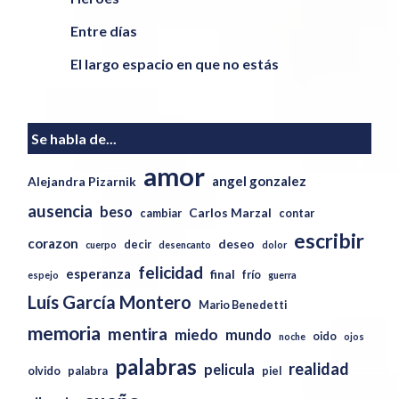
Entre días
El largo espacio en que no estás
Se habla de...
amor
angel gonzalez
Alejandra Pizarnik
ausencia
beso
Carlos Marzal
cambiar
contar
escribir
corazon
deseo
decir
cuerpo
desencanto
dolor
felicidad
esperanza
final
frío
espejo
guerra
Luís García Montero
Mario Benedetti
memoria
mentira
miedo
mundo
oido
noche
ojos
palabras
realidad
pelicula
olvido
palabra
piel