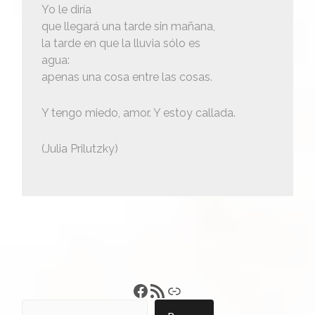
Yo le diría
que llegará una tarde sin mañana,
la tarde en que la lluvia sólo es
agua:
apenas una cosa entre las cosas.
Y tengo miedo, amor. Y estoy callada.
(Julia Prilutzky)
Francisco Pérez
Feed RSS
Enlace
Buscar